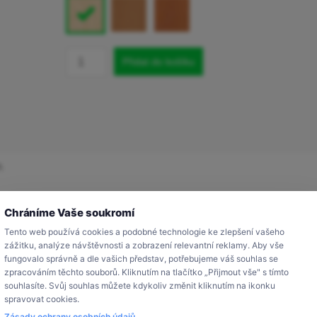
Psací
Přidat do košíku
stůl
ALFA
100
rovný
140x70
cm
množství
.
Chráníme Vaše soukromí
Tento web používá cookies a podobné technologie ke zlepšení vašeho
zážitku, analýze návštěvnosti a zobrazení relevantní reklamy. Aby vše
fungovalo správně a dle vašich představ, potřebujeme váš souhlas se
zpracováním těchto souborů. Kliknutím na tlačítko „Přijmout vše" s tímto
souhlasíte. Svůj souhlas můžete kdykoliv změnit kliknutím na ikonku
spravovat cookies.
Zásady ochrany osobních údajů