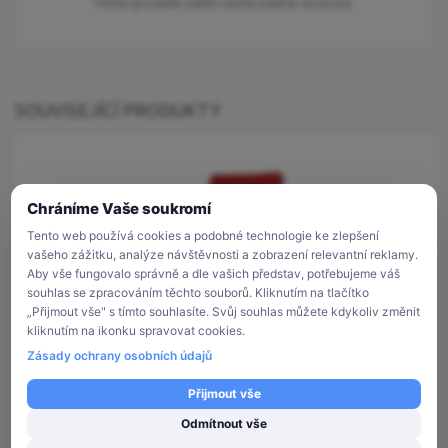
Tento produkt zatím nemá žádné recenze.
SOUVISEJÍCÍ PRODUKTY
Chráníme Vaše soukromí
Tento web používá cookies a podobné technologie ke zlepšení
vašeho zážitku, analýze návštěvnosti a zobrazení relevantní reklamy.
Aby vše fungovalo správně a dle vašich představ, potřebujeme váš
souhlas se zpracováním těchto souborů. Kliknutím na tlačítko
„Přijmout vše" s tímto souhlasíte. Svůj souhlas můžete kdykoliv změnit
kliknutím na ikonku spravovat cookies.
Zásady ochrany osobních údajů
Přijmout vše
Kancelářská židle ANTARES 1580 SYN SL Gala ALU s
Odmítnout vše
područkami AR09C nosnost 130 kg