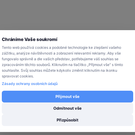
Chráníme Vaše soukromí
Tento web používá cookies a podobné technologie ke zlepšení vašeho
zážitku, analýze návštěvnosti a zobrazení relevantní reklamy. Aby vše
fungovalo správně a dle vašich představ, potřebujeme váš souhlas se
zpracováním těchto souborů. Kliknutím na tlačítko „Přijmout vše" s tímto
souhlasíte. Svůj souhlas můžete kdykoliv změnit kliknutím na ikonku
spravovat cookies.
Zásady ochrany osobních údajů
.
Přijmout vše
Odmítnout vše
Přizpůsobit