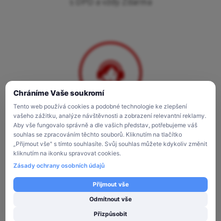
s DPD a vždy Zdarma
Chráníme Vaše soukromí
Tento web používá cookies a podobné technologie ke zlepšení
vašeho zážitku, analýze návštěvnosti a zobrazení relevantní reklamy.
Poradíme s výběrem
Aby vše fungovalo správně a dle vašich představ, potřebujeme váš
souhlas se zpracováním těchto souborů. Kliknutím na tlačítko
Stačí zavolat 773 821 616
„Přijmout vše" s tímto souhlasíte. Svůj souhlas můžete kdykoliv změnit
kliknutím na ikonku spravovat cookies.
Zásady ochrany osobních údajů
Přijmout vše
Odmítnout vše
Přizpůsobit